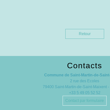
Retour
Contacts
Commune de Saint-Martin-de-Saint
2 rue des Ecoles
79400 Saint-Martin-de-Saint-Maixent
+33 5 49 05 52 52
Contact par formulaire