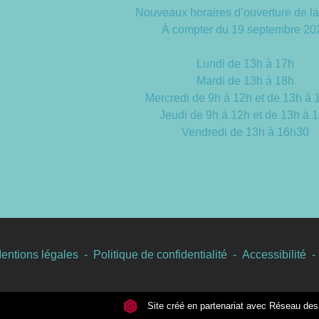
Nouveaux horaires d’ouverture de la
À compter du 19 septembre 20
Lundi de 13h à 17h
Mardi de 13h à 18h
Mercredi de 9h à 12h et de 13h à
Jeudi de 9h à 12h et de 13h à 
Vendredi de 13h à 16h30
entions légales
-
Politique de confidentialité
-
Accessibilité
-
Site créé en partenariat avec Réseau d