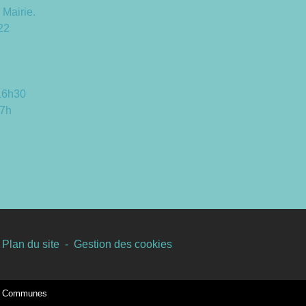
 Mairie.
22
 16h30
17h
Plan du site
-
Gestion des cookies
es Communes