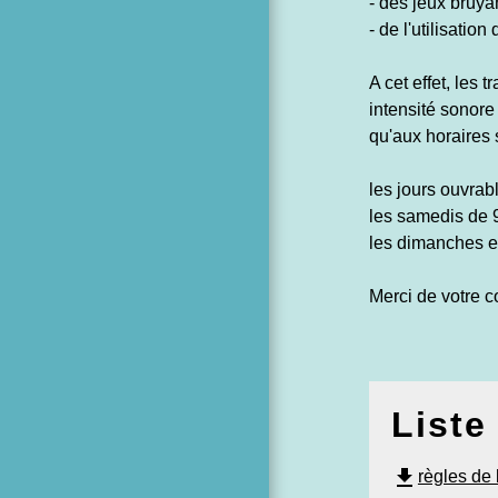
- des jeux bruya
- de l'utilisati
A cet effet, les
intensité sonor
qu'aux horaires 
les jours ouvra
les samedis de 
les dimanches e
Merci de votre 
Liste
file_download
règles de