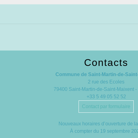
Contacts
Commune de Saint-Martin-de-Saint
2 rue des Ecoles
79400 Saint-Martin-de-Saint-Maixent
+33 5 49 05 52 52
Contact par formulaire
Nouveaux horaires d’ouverture de la
À compter du 19 septembre 20