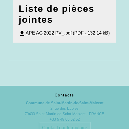
Liste de pièces
jointes
file_download
APE AG 2022 PV_.pdf (PDF - 132.14 kB)
Contacts
Commune de Saint-Martin-de-Saint-Maixent
2 rue des Ecoles
79400 Saint-Martin-de-Saint-Maixent - FRANCE
+33 5 49 05 52 52
Contact par formulaire