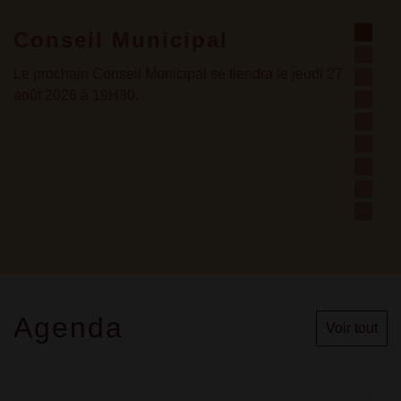
al
Arrêté pour usage de 
e tiendra le jeudi 27
Nouvel arrêté de limitation provisoire us
à consulter dans Actualités ou en Mairie
Agenda
Voir tout