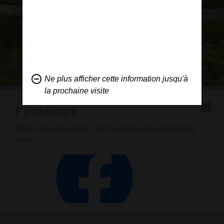
remove_circle_outline
Ne plus afficher cette information jusqu'à
la prochaine visite
Facebook
https://www.facebook.com/mairiedestmartindestmai
xent/