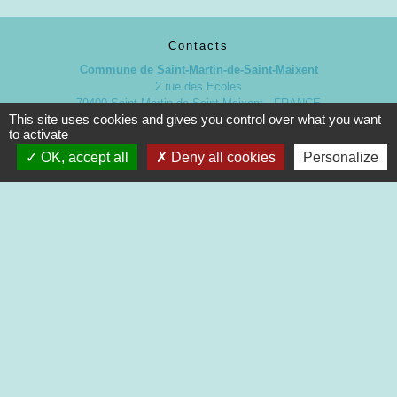
Contacts
Commune de Saint-Martin-de-Saint-Maixent
2 rue des Ecoles
79400 Saint-Martin-de-Saint-Maixent - FRANCE
This site uses cookies and gives you control over what you want
+33 5 49 05 52 52
to activate
Contact par formulaire
OK, accept all
Deny all cookies
Personalize
Nouveaux horaires d’ouverture de la Mairie.
À compter du 19 septembre 2022
Lundi de 13h à 17h
Mardi de 13h à 18h
Mercredi de 9h à 12h et de 13h à 16h30
Jeudi de 9h à 12h et de 13h à 17h
Vendredi de 13h à 16h30