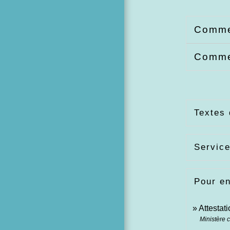
Commen
Commen
Textes 
Service
Pour en
Attestat
Ministère 