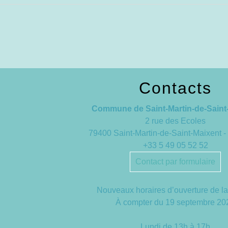
Contacts
Commune de Saint-Martin-de-Saint
2 rue des Ecoles
79400 Saint-Martin-de-Saint-Maixent
+33 5 49 05 52 52
Contact par formulaire
Nouveaux horaires d’ouverture de la
À compter du 19 septembre 20
Lundi de 13h à 17h