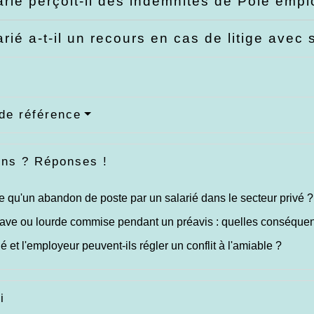
arié perçoit-il des indemnités de Pôle empl
arié a-t-il un recours en cas de litige ave
de référence
ons ? Réponses !
e qu'un abandon de poste par un salarié dans le secteur privé ?
rave ou lourde commise pendant un préavis : quelles conséque
ié et l'employeur peuvent-ils régler un conflit à l'amiable ?
i