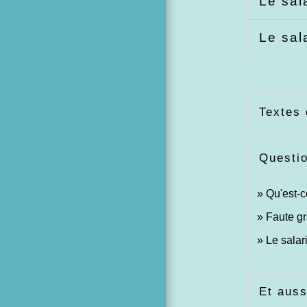
Le sal
Le sal
Textes 
Questi
Qu'est-c
Faute g
Le salar
Et auss