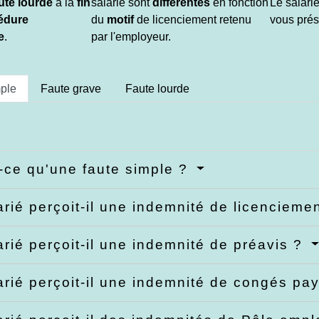
ute lourde
à la
fin
salarié sont
différentes
en fonction
Le salarié
édure
du
motif
de licenciement retenu
vous prése
e
.
par l'employeur.
ple
Faute grave
Faute lourde
-ce qu'une faute simple ?
arié perçoit-il une indemnité de licencieme
arié perçoit-il une indemnité de préavis ?
arié perçoit-il une indemnité de congés pa