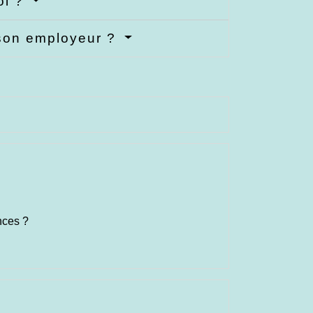
oi ?
c son employeur ?
nces ?