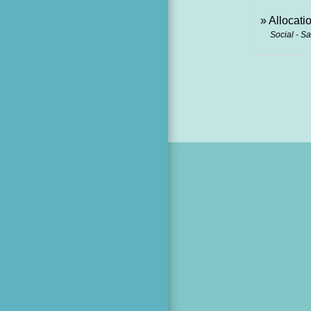
Allocati
Social - S