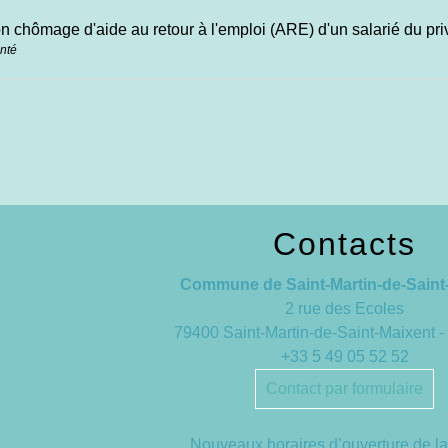
on chômage d'aide au retour à l'emploi (ARE) d'un salarié du pri
anté
Contacts
Commune de Saint-Martin-de-Saint
2 rue des Ecoles
79400 Saint-Martin-de-Saint-Maixent
+33 5 49 05 52 52
Contact par formulaire
Nouveaux horaires d’ouverture de la