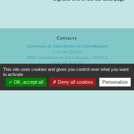
Contacts
Commune de Saint-Martin-de-Saint-Maixent
2 rue des Ecoles
79400 Saint-Martin-de-Saint-Maixent - FRANCE
+33 5 49 05 52 52
This site uses cookies and gives you control over what you want
Contact par formulaire
to activate
OK, accept all
Deny all cookies
Personalize
Nouveaux horaires d’ouverture de la Mairie.
À compter du 19 septembre 2022
Lundi de 13h à 17h
Mardi de 13h à 18h
Mercredi de 9h à 12h et de 13h à 16h30
Jeudi de 9h à 12h et de 13h à 17h
Vendredi de 13h à 16h30