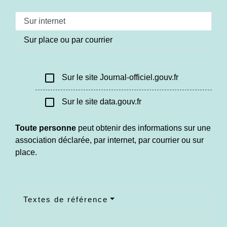
Sur internet
Sur place ou par courrier
check_box_outline_blank
Sur le site Journal-officiel.gouv.fr
check_box_outline_blank
Sur le site data.gouv.fr
Toute personne
peut obtenir des informations sur une
association déclarée, par internet, par courrier ou sur
place.
Textes de référence