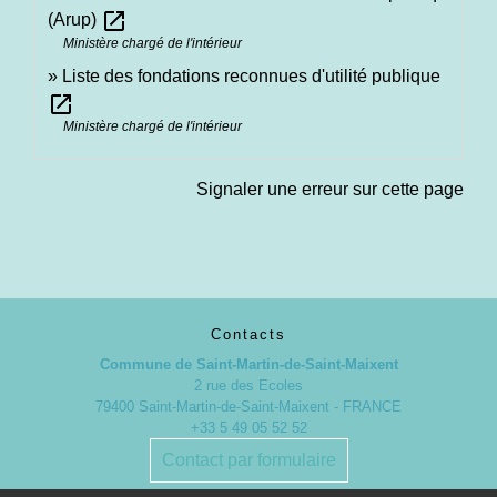
open_in_new
(Arup)
Ministère chargé de l'intérieur
Liste des fondations reconnues d'utilité publique
open_in_new
Ministère chargé de l'intérieur
Signaler une erreur sur cette page
Contacts
Commune de Saint-Martin-de-Saint-Maixent
2 rue des Ecoles
79400 Saint-Martin-de-Saint-Maixent - FRANCE
+33 5 49 05 52 52
Contact par formulaire