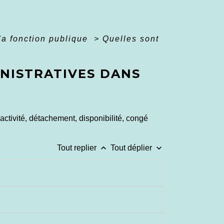
la fonction publique
>
Quelles sont
INISTRATIVES DANS
 activité, détachement, disponibilité, congé
keyboard_arrow_up
keyboard_arrow_down
Tout replier
Tout déplier