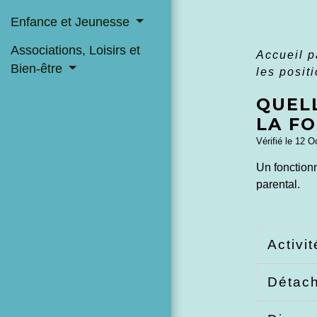
Enfance et Jeunesse
Associations, Loisirs et
Accueil p
Bien-être
les posit
QUEL
LA F
Vérifié le 12 O
Un fonctionn
parental.
Activi
Détac