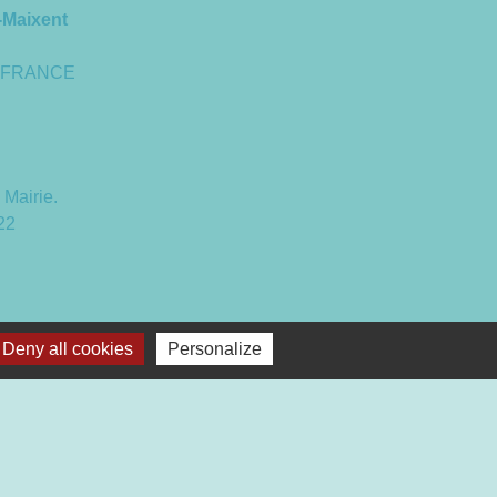
-Maixent
 - FRANCE
 Mairie.
22
 16h30
Deny all cookies
Personalize
17h