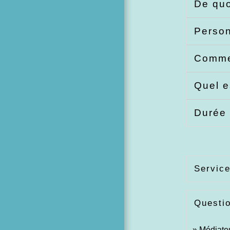
De quo
Perso
Comme
Quel e
Durée 
Service
Questi
Médiateu