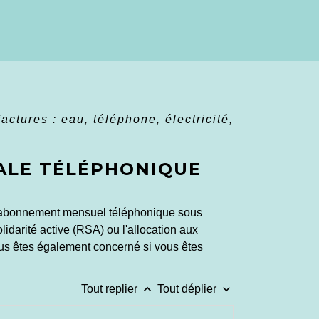
ctures : eau, téléphone, électricité,
IALE TÉLÉPHONIQUE
re abonnement mensuel téléphonique sous
lidarité active (RSA) ou l'allocation aux
ous êtes également concerné si vous êtes
keyboard_arrow_up
keyboard_arrow_down
Tout replier
Tout déplier