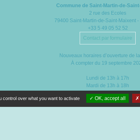
Commune de Saint-Martin-de-Saint
2 rue des Ecoles
79400 Saint-Martin-de-Saint-Maixent
+33 5 49 05 52 52
Contact par formulaire
Nouveaux horaires d’ouverture de la
À compter du 19 septembre 20
Lundi de 13h à 17h
Mardi de 13h à 18h
Mercredi de 9h à 12h et de 13h à
 control over what you want to activate
OK, accept all
Jeudi de 9h à 12h et de 13h à 
Vendredi de 13h à 16h30