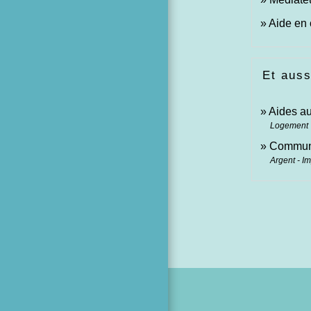
Aide en 
Et auss
Aides au
Logement
Communic
Argent - I