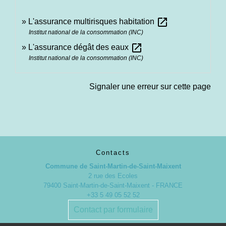
open_in_new
L'assurance multirisques habitation
Institut national de la consommation (INC)
open_in_new
L'assurance dégât des eaux
Institut national de la consommation (INC)
Signaler une erreur sur cette page
Contacts
Commune de Saint-Martin-de-Saint-Maixent
2 rue des Ecoles
79400 Saint-Martin-de-Saint-Maixent - FRANCE
+33 5 49 05 52 52
Contact par formulaire