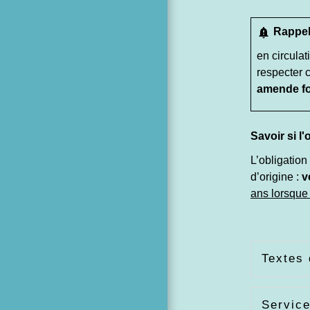
notification_important
Rappe
en circulat
respecter 
amende for
Savoir si l
L’obligation
d’origine :
v
ans lorsque 
Textes 
Service