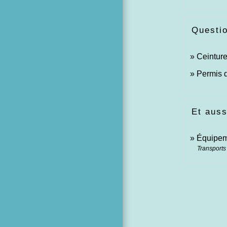
Questi
Ceinture
Permis d
Et auss
Équipemen
Transports 