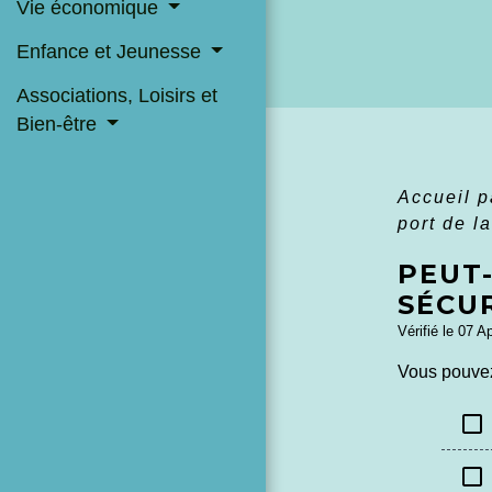
Vie économique
Enfance et Jeunesse
Associations, Loisirs et
Bien-être
Accueil p
port de l
PEUT
SÉCUR
Vérifié le 07 A
Vous pouve
check_box_outline_blank
check_box_outline_blank