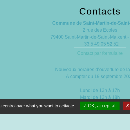
Contacts
Commune de Saint-Martin-de-Saint
2 rue des Ecoles
79400 Saint-Martin-de-Saint-Maixent
+33 5 49 05 52 52
Contact par formulaire
Nouveaux horaires d’ouverture de la
À compter du 19 septembre 20
Lundi de 13h à 17h
Mardi de 13h à 18h
Mercredi de 9h à 12h et de 13h à
 control over what you want to activate
OK, accept all
Jeudi de 9h à 12h et de 13h à 
Vendredi de 13h à 16h30