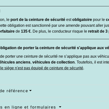
l
ion, le
port de la ceinture de sécurité
est
obligatoire
pour le
c
cette obligation est sanctionné par une amende pouvant aller ju
faitaire
de
135 €
. De plus, le conducteur risque le
retrait de 3
'obligation de porter la ceinture de sécurité s'applique aux v
 de porter une ceinture de sécurité ne s’applique pas aux véhic
éhicules anciens
,
véhicules de collection
. Toutefois, il est in
le siège n'est pas équipé de ceinture de sécurité
.
de référence
s en ligne et formulaires