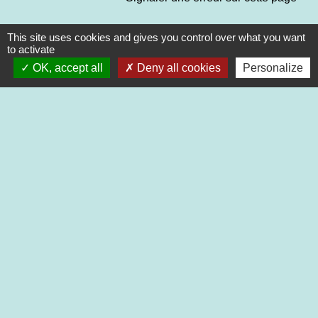
This site uses cookies and gives you control over what you want
to activate
OK, accept all
Deny all cookies
Personalize
Contacts
Commune de Saint-Martin-de-Saint-Maixent
2 rue des Ecoles
79400 Saint-Martin-de-Saint-Maixent - FRANCE
+33 5 49 05 52 52
Contact par formulaire
Nouveaux horaires d’ouverture de la Mairie.
À compter du 19 septembre 2022
Lundi de 13h à 17h
Mardi de 13h à 18h
Mercredi de 9h à 12h et de 13h à 16h30
Jeudi de 9h à 12h et de 13h à 17h
Vendredi de 13h à 16h30