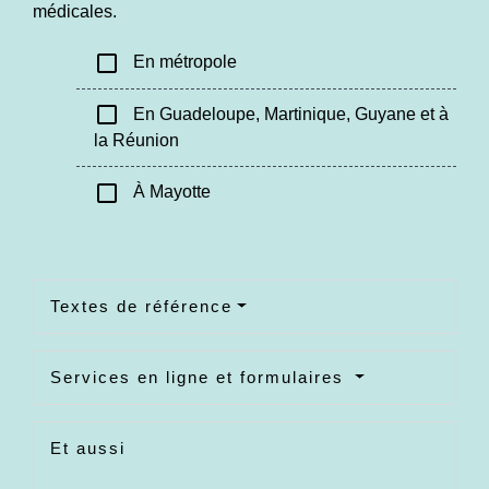
médicales.
check_box_outline_blank
En métropole
check_box_outline_blank
En Guadeloupe, Martinique, Guyane et à
la Réunion
check_box_outline_blank
À Mayotte
Textes de référence
Services en ligne et formulaires
Et aussi