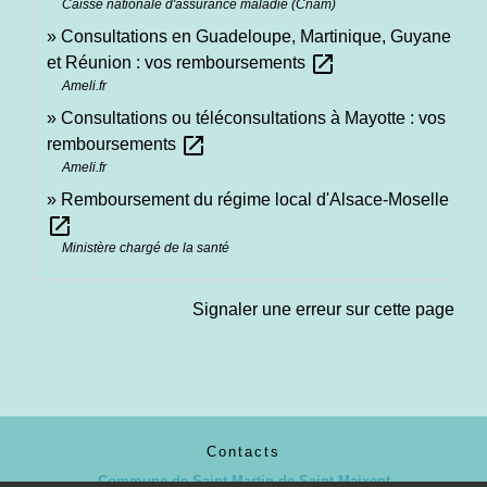
Caisse nationale d'assurance maladie (Cnam)
Consultations en Guadeloupe, Martinique, Guyane
open_in_new
et Réunion : vos remboursements
Ameli.fr
Consultations ou téléconsultations à Mayotte : vos
open_in_new
remboursements
Ameli.fr
Remboursement du régime local d'Alsace-Moselle
open_in_new
Ministère chargé de la santé
Signaler une erreur sur cette page
Contacts
Commune de Saint-Martin-de-Saint-Maixent