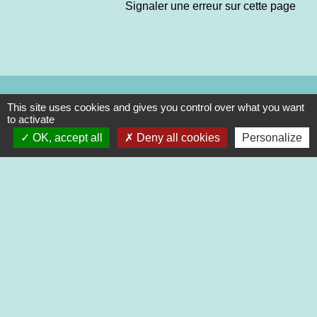
Signaler une erreur sur cette page
Contacts
This site uses cookies and gives you control over what you want
Commune de Saint-Martin-de-Saint-Maixent
to activate
2 rue des Ecoles
OK, accept all
Deny all cookies
Personalize
79400 Saint-Martin-de-Saint-Maixent - FRANCE
+33 5 49 05 52 52
Contact par formulaire
Nouveaux horaires d’ouverture de la Mairie.
À compter du 19 septembre 2022
Lundi de 13h à 17h
Mardi de 13h à 18h
Mercredi de 9h à 12h et de 13h à 16h30
Jeudi de 9h à 12h et de 13h à 17h
Vendredi de 13h à 16h30