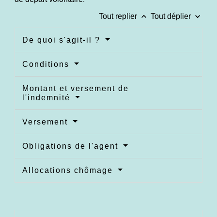
keyboard_arrow_up
keyboard_arrow_down
Tout replier
Tout déplier
De quoi s'agit-il ?
Conditions
Montant et versement de
l'indemnité
Versement
Obligations de l'agent
Allocations chômage