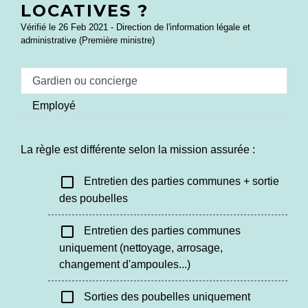
LOCATIVES ?
Vérifié le 26 Feb 2021 - Direction de l'information légale et
administrative (Première ministre)
Gardien ou concierge
Employé
La règle est différente selon la mission assurée :
check_box_outline_blank
Entretien des parties communes + sortie
des poubelles
check_box_outline_blank
Entretien des parties communes
uniquement (nettoyage, arrosage,
changement d'ampoules...)
check_box_outline_blank
Sorties des poubelles uniquement