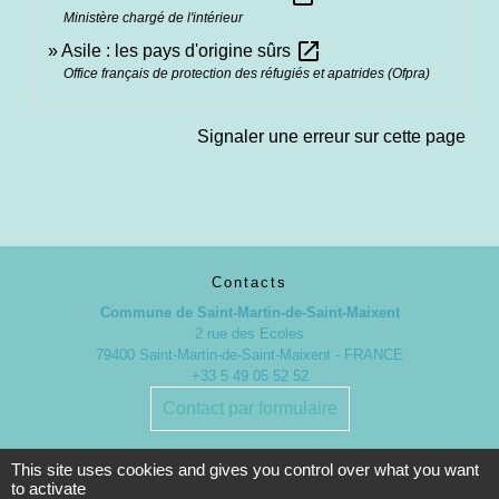
Ministère chargé de l'intérieur
open_in_new
Asile : les pays d'origine sûrs
Office français de protection des réfugiés et apatrides (Ofpra)
Signaler une erreur sur cette page
Contacts
Commune de Saint-Martin-de-Saint-Maixent
2 rue des Ecoles
79400 Saint-Martin-de-Saint-Maixent - FRANCE
+33 5 49 05 52 52
Contact par formulaire
This site uses cookies and gives you control over what you want
Nouveaux horaires d’ouverture de la Mairie.
to activate
À compter du 19 septembre 2022