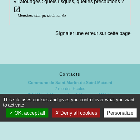
Tatouages : quels risques, quelles précautions ?
open_in_new
Ministère chargé de la santé
Signaler une erreur sur cette page
Contacts
Commune de Saint-Martin-de-Saint-Maixent
2 rue des Ecoles
79400 Saint-Martin-de-Saint-Maixent - FRANCE
This site uses cookies and gives you control over what you want
+33 5 49 05 52 52
to activate
Contact par formulaire
OK, accept all
Deny all cookies
Personalize
Nouveaux horaires d’ouverture de la Mairie.
À compter du 19 septembre 2022