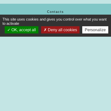
Contacts
Commune de Saint-Martin-de-Saint-Maixent
This site uses cookies and gives you control over what you want
to activate
2 rue des Ecoles
79400 Saint-Martin-de-Saint-Maixent - FRANCE
OK, accept all
Deny all cookies
Personalize
+33 5 49 05 52 52
Contact par formulaire
Nouveaux horaires d’ouverture de la Mairie.
À compter du 19 septembre 2022
Lundi de 13h à 17h
Mardi de 13h à 18h
Mercredi de 9h à 12h et de 13h à 16h30
Jeudi de 9h à 12h et de 13h à 17h
Vendredi de 13h à 16h30