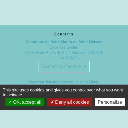
Contacts
Commune de Saint-Martin-de-Saint-Maixent
2 rue des Ecoles
79400 Saint-Martin-de-Saint-Maixent - FRANCE
+33 5 49 05 52 52
Contact par formulaire
Nouveaux horaires d’ouverture de la Mairie.
À compter du 19 septembre 2022
This site uses cookies and gives you control over what you want
to activate
Lundi de 13h à 17h
OK, accept all
Deny all cookies
Personalize
Mardi de 13h à 18h
Mercredi de 9h à 12h et de 13h à 16h30
Jeudi de 9h à 12h et de 13h à 17h
Vendredi de 13h à 16h30