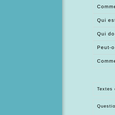
Commen
Qui es
Qui do
Peut-o
Commen
Textes 
Questi