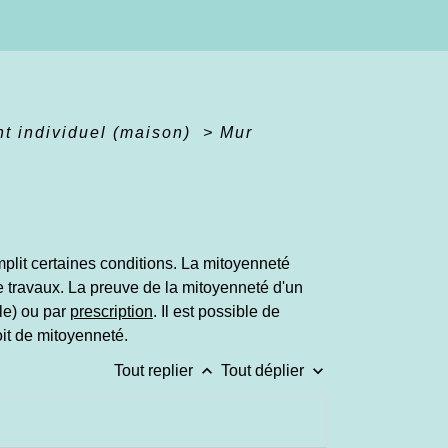
nt individuel (maison)
>
Mur
emplit certaines conditions. La mitoyenneté
de travaux. La preuve de la mitoyenneté d'un
le) ou par
prescription
. Il est possible de
it de mitoyenneté.
keyboard_arrow_up
keyboard_arrow_down
Tout replier
Tout déplier