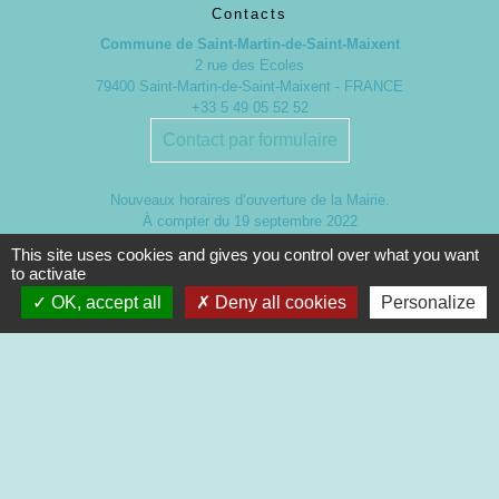
Contacts
Commune de Saint-Martin-de-Saint-Maixent
2 rue des Ecoles
79400 Saint-Martin-de-Saint-Maixent - FRANCE
+33 5 49 05 52 52
Contact par formulaire
Nouveaux horaires d’ouverture de la Mairie.
À compter du 19 septembre 2022
This site uses cookies and gives you control over what you want
Lundi de 13h à 17h
to activate
Mardi de 13h à 18h
OK, accept all
Deny all cookies
Personalize
Mercredi de 9h à 12h et de 13h à 16h30
Jeudi de 9h à 12h et de 13h à 17h
Vendredi de 13h à 16h30