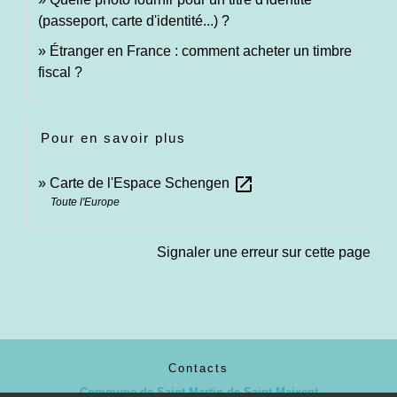
(passeport, carte d'identité...) ?
Étranger en France : comment acheter un timbre
fiscal ?
Pour en savoir plus
open_in_new
Carte de l'Espace Schengen
Toute l'Europe
Signaler une erreur sur cette page
Contacts
Commune de Saint-Martin-de-Saint-Maixent