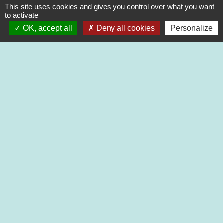
This site uses cookies and gives you control over what you want
2 rue des Ecoles
to activate
79400 Saint-Martin-de-Saint-Maixent - FRANCE
+33 5 49 05 52 52
OK, accept all
Deny all cookies
Personalize
Contact par formulaire
Nouveaux horaires d’ouverture de la Mairie.
À compter du 19 septembre 2022
Lundi de 13h à 17h
Mardi de 13h à 18h
Mercredi de 9h à 12h et de 13h à 16h30
Jeudi de 9h à 12h et de 13h à 17h
Vendredi de 13h à 16h30
Mentions légales
-
Politique de confidentialité
-