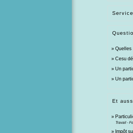
Service
Questi
Quelles 
Cesu déc
Un parti
Un parti
Et auss
Particul
Travail - F
Impôt su