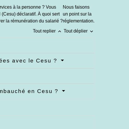
ervices à la personne ? Vous
Nous faisons
 (Cesu) déclaratif. À quoi sert
un point sur la
r la rémunération du salarié ?
réglementation.
keyboard_arrow_up
keyboard_arrow_down
Tout replier
Tout déplier
arées avec le Cesu ?
 embauché en Cesu ?