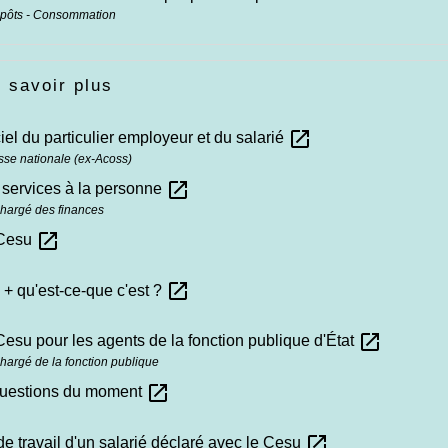
mpôts - Consommation
 savoir plus
open_in_new
iciel du particulier employeur et du salarié
sse nationale (ex-Acoss)
open_in_new
 services à la personne
chargé des finances
open_in_new
 Cesu
open_in_new
+ qu'est-ce-que c'est ?
open_in_new
Cesu pour les agents de la fonction publique d'État
chargé de la fonction publique
open_in_new
questions du moment
open_in_new
de travail d'un salarié déclaré avec le Cesu