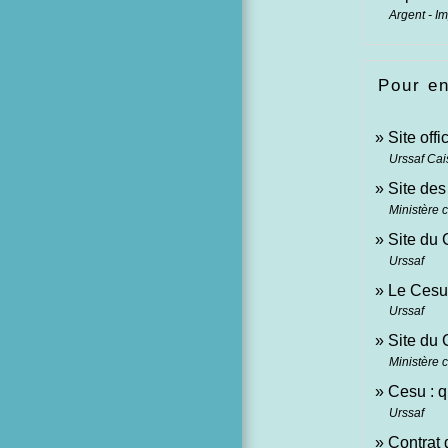
Argent - I
Pour en
Site off
Urssaf Cai
Site des
Ministère 
Site du
Urssaf
Le Cesu 
Urssaf
Site du 
Ministère 
Cesu : 
Urssaf
Contrat 