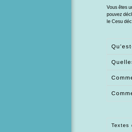
Vous êtes u
pouvez décla
le Cesu déc
Qu'est
Quelle
Commen
Commen
Textes 