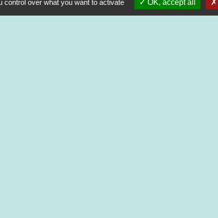
 control over what you want to activate
OK, accept all
Nouveaux horaires d’ouverture de la
À compter du 19 septembre 20
Lundi de 13h à 17h
Mardi de 13h à 18h
Mercredi de 9h à 12h et de 13h à
Jeudi de 9h à 12h et de 13h à 
Vendredi de 13h à 16h30
entions légales
-
Politique de confidentialité
-
Accessibilité
-
Site créé en partenariat avec Réseau d