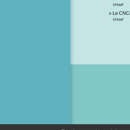
Urssaf
Le CNCe
Urssaf