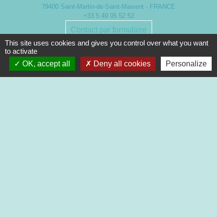
79400 Saint-Martin-de-Saint-Maixent - FRANCE
+33 5 49 05 52 52
Contact par formulaire
This site uses cookies and gives you control over what you want
to activate
Nouveaux horaires d’ouverture de la Mairie.
OK, accept all
Deny all cookies
Personalize
À compter du 19 septembre 2022
Lundi de 13h à 17h
Mardi de 13h à 18h
Mercredi de 9h à 12h et de 13h à 16h30
Jeudi de 9h à 12h et de 13h à 17h
Vendredi de 13h à 16h30
Mentions légales
-
Politique de confidentialité
-
Accessibilité
-
Plan du site
-
Gestion des cookies