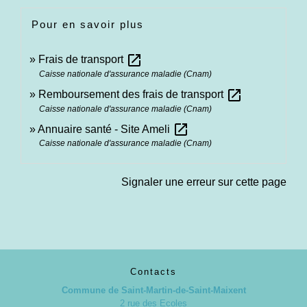
Pour en savoir plus
open_in_new
Frais de transport
Caisse nationale d'assurance maladie (Cnam)
open_in_new
Remboursement des frais de transport
Caisse nationale d'assurance maladie (Cnam)
open_in_new
Annuaire santé - Site Ameli
Caisse nationale d'assurance maladie (Cnam)
Signaler une erreur sur cette page
Contacts
Commune de Saint-Martin-de-Saint-Maixent
2 rue des Ecoles