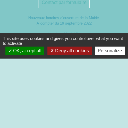
Contact par formulaire
Nouveaux horaires d’ouverture de la Mairie.
À compter du 19 septembre 2022
Lundi de 13h à 17h
This site uses cookies and gives you control over what you want
Mardi de 13h à 18h
to activate
Mercredi de 9h à 12h et de 13h à 16h30
Jeudi de 9h à 12h et de 13h à 17h
OK, accept all
Deny all cookies
Personalize
Vendredi de 13h à 16h30
Mentions légales
-
Politique de confidentialité
-
Accessibilité
-
Plan du site
-
Gestion des cookies