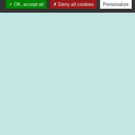
OK, accept all
Deny all cookies
Personalize
Contact par formulaire
Nouveaux horaires d’ouverture de la Mairie.
À compter du 19 septembre 2022
Lundi de 13h à 17h
Mardi de 13h à 18h
Mercredi de 9h à 12h et de 13h à 16h30
Jeudi de 9h à 12h et de 13h à 17h
Vendredi de 13h à 16h30
Mentions légales
-
Politique de confidentialité
-
Accessibilité
-
Plan du site
-
Gestion des cookies