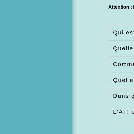
Attention :
Qui es
Quelle
Commen
Quel e
Dans q
L'AIT 