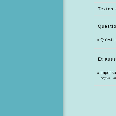
Textes 
Questi
Qu'est-c
Et auss
Impôt su
Argent - I