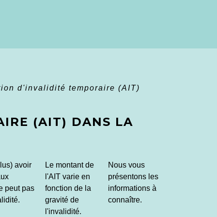
tion d'invalidité temporaire (AIT)
IRE (AIT) DANS LA
lus) avoir
Le montant de
Nous vous
aux
l'AIT varie en
présentons les
ne peut pas
fonction de la
informations à
lidité.
gravité de
connaître.
l'invalidité.