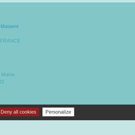
-Maixent
 - FRANCE
 Mairie.
22
 16h30
Deny all cookies
Personalize
17h