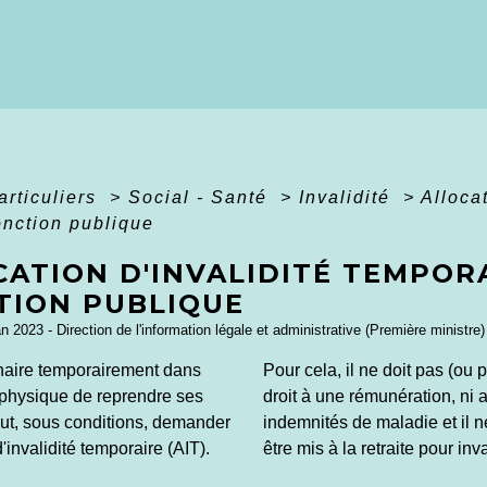
articuliers
>
Social - Santé
>
Invalidité
>
Alloca
onction publique
ATION D'INVALIDITÉ TEMPORA
TION PUBLIQUE
an 2023 - Direction de l'information légale et administrative (Première ministre)
naire temporairement dans
Pour cela, il ne doit pas (ou p
é physique de reprendre ses
droit à une rémunération, ni 
eut, sous conditions, demander
indemnités de maladie et il 
d'invalidité temporaire (AIT).
être mis à la retraite pour inva