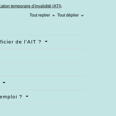
ocation temporaire d'invalidité (ATI)
.
keyboard_arrow_up
keyboard_arrow_down
Tout replier
Tout déplier
icier de l'AIT ?
?
l'emploi ?