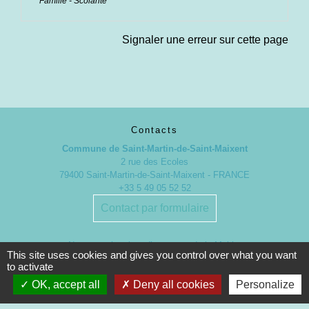
Famille - Scolarité
Signaler une erreur sur cette page
Contacts
Commune de Saint-Martin-de-Saint-Maixent
2 rue des Ecoles
79400 Saint-Martin-de-Saint-Maixent - FRANCE
+33 5 49 05 52 52
Contact par formulaire
Nouveaux horaires d’ouverture de la Mairie.
This site uses cookies and gives you control over what you want
À compter du 19 septembre 2022
to activate
OK, accept all
Deny all cookies
Personalize
Lundi de 13h à 17h
Mardi de 13h à 18h