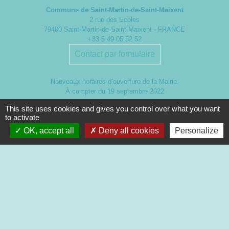
Commune de Saint-Martin-de-Saint-Maixent
2 rue des Ecoles
79400 Saint-Martin-de-Saint-Maixent - FRANCE
+33 5 49 05 52 52
Contact par formulaire
Nouveaux horaires d’ouverture de la Mairie.
À compter du 19 septembre 2022
This site uses cookies and gives you control over what you want
Lundi de 13h à 17h
to activate
Mardi de 13h à 18h
Mercredi de 9h à 12h et de 13h à 16h30
OK, accept all
Deny all cookies
Personalize
Jeudi de 9h à 12h et de 13h à 17h
Vendredi de 13h à 16h30