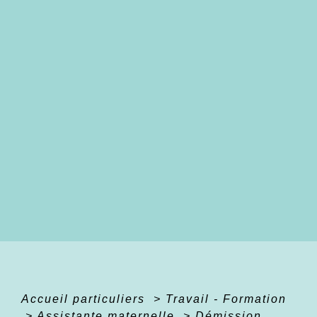
Accueil particuliers
>
Travail - Formation
>
Assistante maternelle
>
Démission