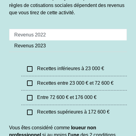
règles de cotisations sociales dépendent des revenus
que vous tirez de cette activité.
Revenus 2022
Revenus 2023
check_box_outline_blank
Recettes inférieures à 23 000 €
check_box_outline_blank
Recettes entre 23 000 € et 72 600 €
check_box_outline_blank
Entre 72 600 € et 176 000 €
check_box_outline_blank
Recettes supérieures à 172 600 €
Vous êtes considéré comme
loueur non
professionnel
si au moins
l'une
des 2 conditions