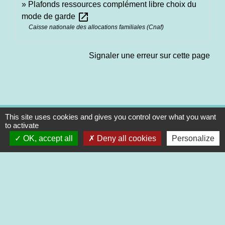
Plafonds ressources complément libre choix du
open_in_new
mode de garde
Caisse nationale des allocations familiales (Cnaf)
Signaler une erreur sur cette page
This site uses cookies and gives you control over what you want
Contacts
to activate
Commune de Saint-Martin-de-Saint-Maixent
OK, accept all
Deny all cookies
Personalize
2 rue des Ecoles
79400 Saint-Martin-de-Saint-Maixent - FRANCE
+33 5 49 05 52 52
Contact par formulaire
Nouveaux horaires d’ouverture de la Mairie.
À compter du 19 septembre 2022