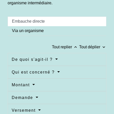
organisme intermédiaire.
Embauche directe
Via un organisme
keyboard_arrow_up
keyboard_arrow_down
Tout replier
Tout déplier
De quoi s'agit-il ?
Qui est concerné ?
Montant
Demande
Versement