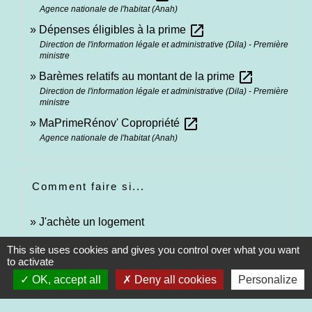
Agence nationale de l'habitat (Anah)
open_in_new
Dépenses éligibles à la prime
Direction de l'information légale et administrative (Dila) - Première
ministre
open_in_new
Barèmes relatifs au montant de la prime
Direction de l'information légale et administrative (Dila) - Première
ministre
open_in_new
MaPrimeRénov' Copropriété
Agence nationale de l'habitat (Anah)
Comment faire si...
J'achète un logement
This site uses cookies and gives you control over what you want
to activate
Signaler une erreur sur cette page
OK, accept all
Deny all cookies
Personalize