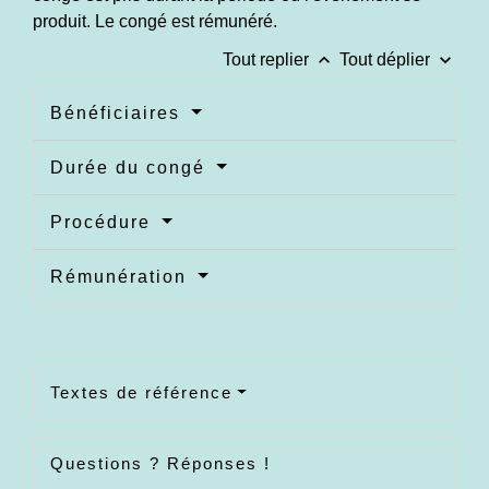
produit. Le congé est rémunéré.
keyboard_arrow_up
keyboard_arrow_down
Tout replier
Tout déplier
Bénéficiaires
Durée du congé
Procédure
Rémunération
Textes de référence
Questions ? Réponses !