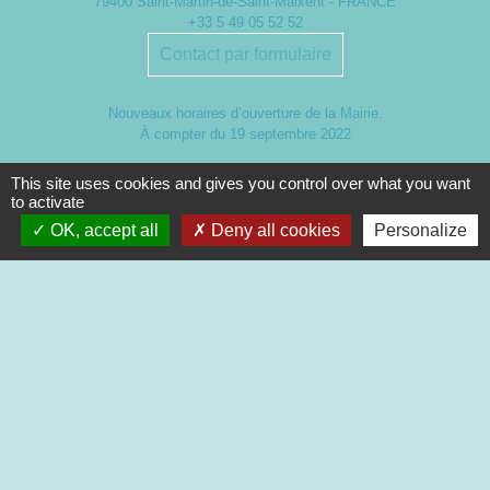
79400 Saint-Martin-de-Saint-Maixent - FRANCE
+33 5 49 05 52 52
Contact par formulaire
Nouveaux horaires d’ouverture de la Mairie.
À compter du 19 septembre 2022
Lundi de 13h à 17h
This site uses cookies and gives you control over what you want
Mardi de 13h à 18h
to activate
Mercredi de 9h à 12h et de 13h à 16h30
OK, accept all
Deny all cookies
Personalize
Jeudi de 9h à 12h et de 13h à 17h
Vendredi de 13h à 16h30
Mentions légales
-
Politique de confidentialité
-
Accessibilité
-
Plan du site
-
Gestion des cookies