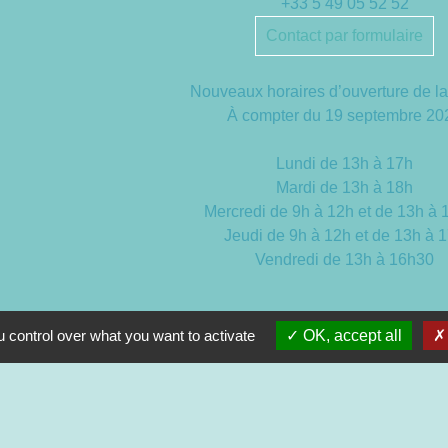
+33 5 49 05 52 52
Contact par formulaire
Nouveaux horaires d’ouverture de la
À compter du 19 septembre 20
Lundi de 13h à 17h
Mardi de 13h à 18h
Mercredi de 9h à 12h et de 13h à
Jeudi de 9h à 12h et de 13h à 
Vendredi de 13h à 16h30
 control over what you want to activate
OK, accept all
entions légales
-
Politique de confidentialité
-
Accessibilité
-