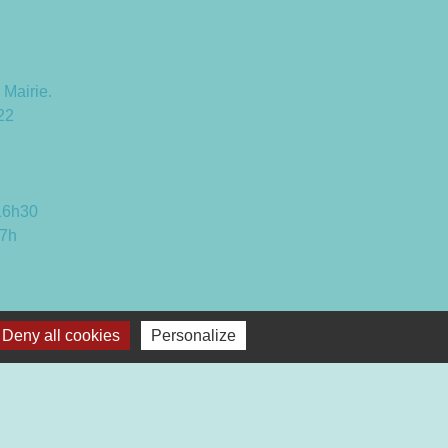
 Mairie.
22
 16h30
17h
Deny all cookies
Personalize
Plan du site
-
Gestion des cookies