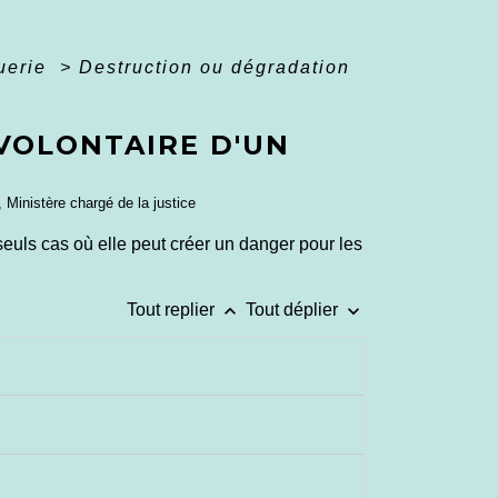
querie
>
Destruction ou dégradation
VOLONTAIRE D'UN
, Ministère chargé de la justice
 seuls cas où elle peut créer un danger pour les
keyboard_arrow_up
keyboard_arrow_down
Tout replier
Tout déplier