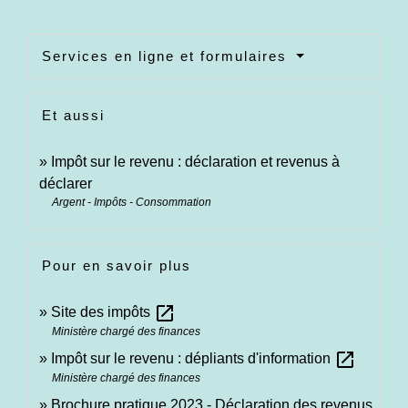
Services en ligne et formulaires
Et aussi
Impôt sur le revenu : déclaration et revenus à
déclarer
Argent - Impôts - Consommation
Pour en savoir plus
open_in_new
Site des impôts
Ministère chargé des finances
open_in_new
Impôt sur le revenu : dépliants d'information
Ministère chargé des finances
Brochure pratique 2023 - Déclaration des revenus