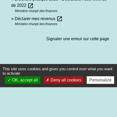
open_in_new
de 2022
Ministère chargé des finances
open_in_new
Déclarer mes revenus
Ministère chargé des finances
Signaler une erreur sur cette page
This site uses cookies and gives you control over what you want
to activate
Contacts
OK, accept all
Deny all cookies
Personalize
Commune de Saint-Martin-de-Saint-Maixent
2 rue des Ecoles
79400 Saint-Martin-de-Saint-Maixent - FRANCE
+33 5 49 05 52 52
Contact par formulaire
Nouveaux horaires d’ouverture de la Mairie.