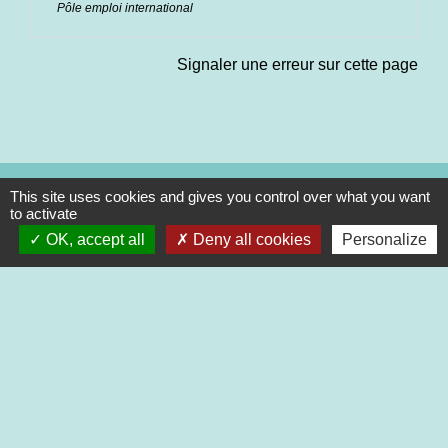
Pôle emploi international
Signaler une erreur sur cette page
This site uses cookies and gives you control over what you want
Contacts
to activate
Commune de Saint-Martin-de-Saint-Maixent
OK, accept all
Deny all cookies
Personalize
2 rue des Ecoles
79400 Saint-Martin-de-Saint-Maixent - FRANCE
+33 5 49 05 52 52
Contact par formulaire
Nouveaux horaires d’ouverture de la Mairie.
À compter du 19 septembre 2022
Lundi de 13h à 17h
Mardi de 13h à 18h