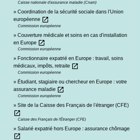
Caisse nationale d'assurance maladie (Cnam)
Coordination de la sécurité sociale dans l'Union
open_in_new
européenne
Commission européenne
Couverture médicale et soins en cas d'installation
open_in_new
en Europe
Commission européenne
Fonctionnaire expatrié en Europe : travail, soins
open_in_new
médicaux, impôts, retraite
Commission européenne
Étudiant, stagiaire ou chercheur en Europe : votre
open_in_new
assurance maladie
Commission européenne
Site de la Caisse des Français de l'étranger (CFE)
open_in_new
Caisse des Français de l'Étranger (CFE)
Salarié expatrié hors Europe : assurance chômage
open_in_new