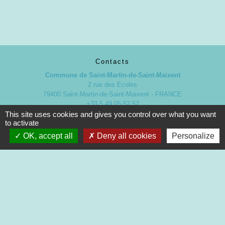
Contacts
Commune de Saint-Martin-de-Saint-Maixent
2 rue des Ecoles
79400 Saint-Martin-de-Saint-Maixent - FRANCE
+33 5 49 05 52 52
This site uses cookies and gives you control over what you want
Contact par formulaire
to activate
OK, accept all
Deny all cookies
Personalize
Nouveaux horaires d’ouverture de la Mairie.
À compter du 19 septembre 2022
Lundi de 13h à 17h
Mardi de 13h à 18h
Mercredi de 9h à 12h et de 13h à 16h30
Jeudi de 9h à 12h et de 13h à 17h
Vendredi de 13h à 16h30