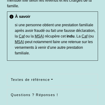
mensuel fixé selon les revenus et les charges de la
famille.
À savoir
info
si une personne obtient une prestation familiale
après avoir fraudé ou fait une fausse déclaration,
la
Caf
ou la
MSA
) récupère cet
indu
. La
Caf
(ou
MSA
) peut notamment faire une retenue sur les
versements à venir d'une autre prestation
familiale.
Textes de référence
Questions ? Réponses !