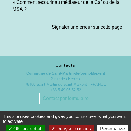
Comment recourir au médiateur de la Caf ou de la
MSA ?
Signaler une erreur sur cette page
Contacts
Commune de Saint-Martin-de-Saint-Maixent
2 rue des Ecoles
79400 Saint-Martin-de-Saint-Maixent - FRANCE
+33 5 49 05 52 52
Contact par formulaire
Nouveaux horaires d’ouverture de la Mairie.
This site uses cookies and gives you control over what you want
À compter du 19 septembre 2022
to activate
OK, accept all
Deny all cookies
Personalize
Lundi de 13h à 17h