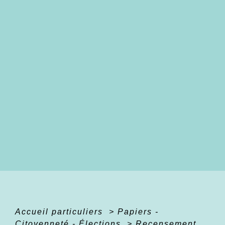
Accueil particuliers
>
Papiers -
Citoyenneté - Élections
>
Recensement