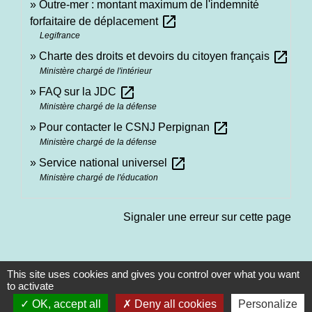
Outre-mer : montant maximum de l'indemnité
open_in_new
forfaitaire de déplacement
Legifrance
open_in_new
Charte des droits et devoirs du citoyen français
Ministère chargé de l'intérieur
open_in_new
FAQ sur la JDC
Ministère chargé de la défense
open_in_new
Pour contacter le CSNJ Perpignan
Ministère chargé de la défense
open_in_new
Service national universel
Ministère chargé de l'éducation
Signaler une erreur sur cette page
This site uses cookies and gives you control over what you want
to activate
OK, accept all
Deny all cookies
Personalize
Contacts