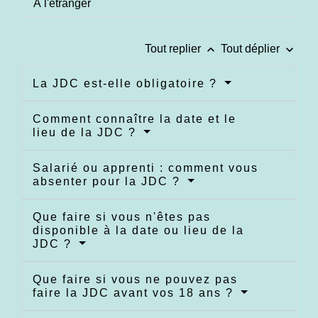
À l'étranger
keyboard_arrow_up
keyboard_arrow_down
Tout replier
Tout déplier
La JDC est-elle obligatoire ?
Comment connaître la date et le
lieu de la JDC ?
Salarié ou apprenti : comment vous
absenter pour la JDC ?
Que faire si vous n'êtes pas
disponible à la date ou lieu de la
JDC ?
Que faire si vous ne pouvez pas
faire la JDC avant vos 18 ans ?