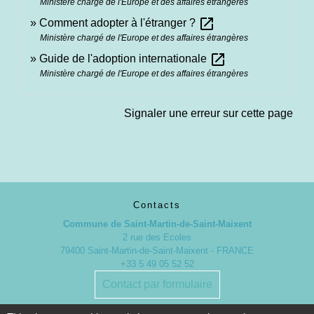
Ministère chargé de l'Europe et des affaires étrangères
open_in_new
Comment adopter à l'étranger ?
Ministère chargé de l'Europe et des affaires étrangères
open_in_new
Guide de l'adoption internationale
Ministère chargé de l'Europe et des affaires étrangères
Signaler une erreur sur cette page
Contacts
Commune de Saint-Martin-de-Saint-Maixent
2 rue des Ecoles
79400 Saint-Martin-de-Saint-Maixent - FRANCE
+33 5 49 05 52 52
Contact par formulaire