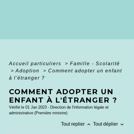
Accueil particuliers
>
Famille - Scolarité
>
Adoption
>
Comment adopter un enfant
à l'étranger ?
COMMENT ADOPTER UN
ENFANT À L'ÉTRANGER ?
Vérifié le 01 Jan 2023 - Direction de l'information légale et
administrative (Première ministre)
keyboard_arrow_up
keyboard_arrow_down
Tout replier
Tout déplier