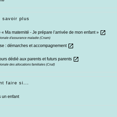
anté
 savoir plus
open_in_new
 « Ma maternité - Je prépare l'arrivée de mon enfant »
ionale d'assurance maladie (Cnam)
open_in_new
se : démarches et accompagnement
open_in_new
urs dédié aux parents et futurs parents
ionale des allocations familiales (Cnaf)
 faire si...
s un enfant