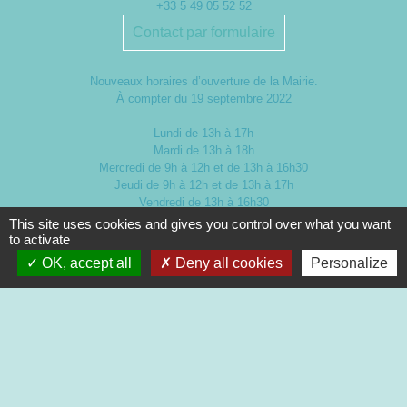
+33 5 49 05 52 52
Contact par formulaire
Nouveaux horaires d’ouverture de la Mairie.
À compter du 19 septembre 2022
Lundi de 13h à 17h
Mardi de 13h à 18h
Mercredi de 9h à 12h et de 13h à 16h30
Jeudi de 9h à 12h et de 13h à 17h
Vendredi de 13h à 16h30
This site uses cookies and gives you control over what you want
to activate
OK, accept all
Deny all cookies
Personalize
Mentions légales
-
Politique de confidentialité
-
Accessibilité
-
Plan du site
-
Gestion des cookies