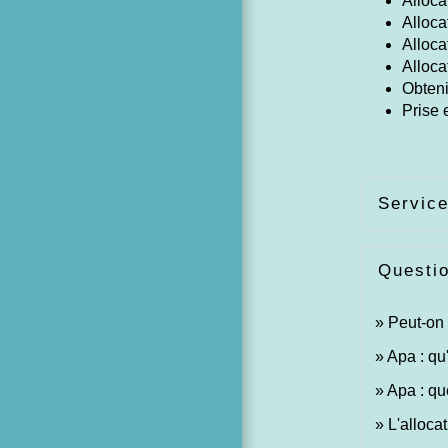
Alloca
Alloca
Alloca
Alloca
Obten
Prise 
Service
Questi
Peut-on 
Apa : qu'
Apa : qu
L'alloca