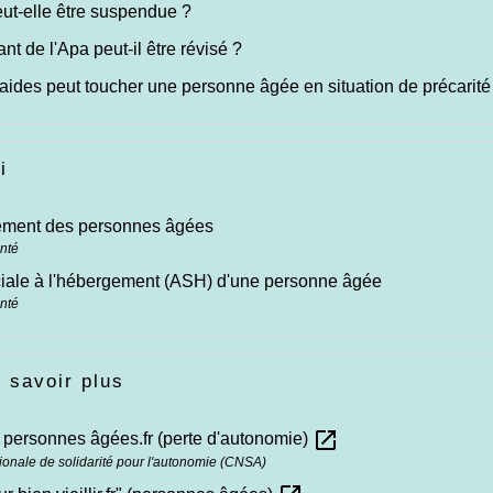
ut-elle être suspendue ?
nt de l'Apa peut-il être révisé ?
aides peut toucher une personne âgée en situation de précarité
i
ment des personnes âgées
anté
iale à l'hébergement (ASH) d'une personne âgée
anté
 savoir plus
open_in_new
 personnes âgées.fr (perte d'autonomie)
ionale de solidarité pour l'autonomie (CNSA)