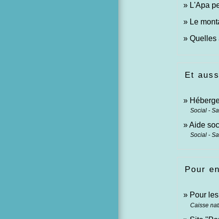
L'Apa pe
Le monta
Quelles 
Et auss
Héberge
Social - S
Aide soc
Social - S
Pour en
Pour les
Caisse nat