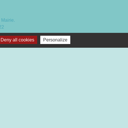
 Mairie.
22
Deny all cookies
Personalize
 16h30
17h
Plan du site
-
Gestion des cookies