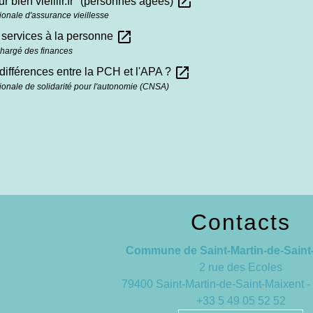
open_in_new
ur bien vieillir.fr" (personnes âgées)
ionale d'assurance vieillesse
open_in_new
 services à la personne
chargé des finances
open_in_new
différences entre la PCH et l'APA ?
ionale de solidarité pour l'autonomie (CNSA)
Contacts
Commune de Saint-Martin-de-Saint
2 rue des Ecoles
79400 Saint-Martin-de-Saint-Maixent
+33 5 49 05 52 52