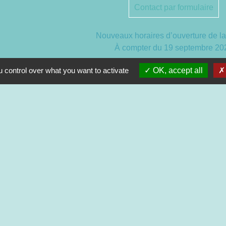
Contact par formulaire
Nouveaux horaires d’ouverture de la
À compter du 19 septembre 20
 control over what you want to activate
OK, accept all
Lundi de 13h à 17h
Mardi de 13h à 18h
Mercredi de 9h à 12h et de 13h à
Jeudi de 9h à 12h et de 13h à 
Vendredi de 13h à 16h30
entions légales
-
Politique de confidentialité
-
Accessibilité
-