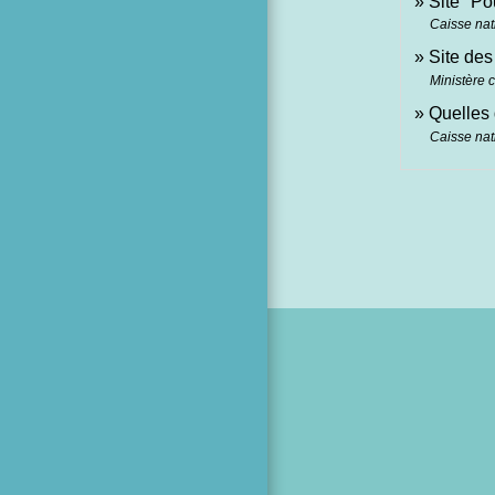
Site "Po
Caisse nat
Site des
Ministère 
Quelles 
Caisse nat