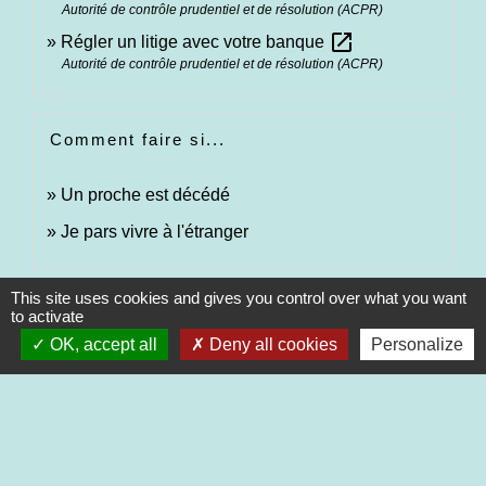
Autorité de contrôle prudentiel et de résolution (ACPR)
open_in_new
Régler un litige avec votre banque
Autorité de contrôle prudentiel et de résolution (ACPR)
Comment faire si...
Un proche est décédé
Je pars vivre à l'étranger
This site uses cookies and gives you control over what you want
Signaler une erreur sur cette page
to activate
OK, accept all
Deny all cookies
Personalize
Contacts
Commune de Saint-Martin-de-Saint-Maixent