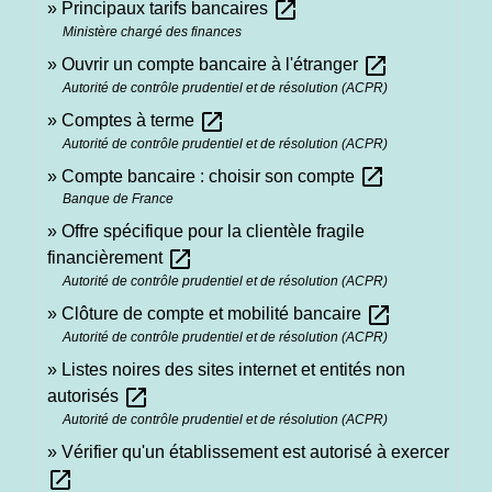
open_in_new
Principaux tarifs bancaires
Ministère chargé des finances
open_in_new
Ouvrir un compte bancaire à l'étranger
Autorité de contrôle prudentiel et de résolution (ACPR)
open_in_new
Comptes à terme
Autorité de contrôle prudentiel et de résolution (ACPR)
open_in_new
Compte bancaire : choisir son compte
Banque de France
Offre spécifique pour la clientèle fragile
open_in_new
financièrement
Autorité de contrôle prudentiel et de résolution (ACPR)
open_in_new
Clôture de compte et mobilité bancaire
Autorité de contrôle prudentiel et de résolution (ACPR)
Listes noires des sites internet et entités non
open_in_new
autorisés
Autorité de contrôle prudentiel et de résolution (ACPR)
Vérifier qu'un établissement est autorisé à exercer
open_in_new