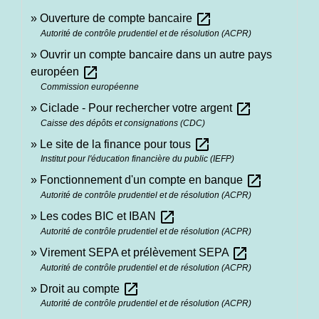
open_in_new
Ouverture de compte bancaire
Autorité de contrôle prudentiel et de résolution (ACPR)
Ouvrir un compte bancaire dans un autre pays
open_in_new
européen
Commission européenne
open_in_new
Ciclade - Pour rechercher votre argent
Caisse des dépôts et consignations (CDC)
open_in_new
Le site de la finance pour tous
Institut pour l'éducation financière du public (IEFP)
open_in_new
Fonctionnement d'un compte en banque
Autorité de contrôle prudentiel et de résolution (ACPR)
open_in_new
Les codes BIC et IBAN
Autorité de contrôle prudentiel et de résolution (ACPR)
open_in_new
Virement SEPA et prélèvement SEPA
Autorité de contrôle prudentiel et de résolution (ACPR)
open_in_new
Droit au compte
Autorité de contrôle prudentiel et de résolution (ACPR)