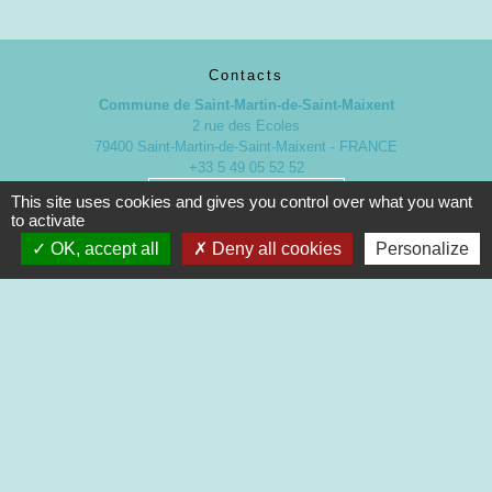
Contacts
Commune de Saint-Martin-de-Saint-Maixent
2 rue des Ecoles
79400 Saint-Martin-de-Saint-Maixent - FRANCE
+33 5 49 05 52 52
Contact par formulaire
This site uses cookies and gives you control over what you want
to activate
OK, accept all
Deny all cookies
Personalize
Nouveaux horaires d’ouverture de la Mairie.
À compter du 19 septembre 2022
Lundi de 13h à 17h
Mardi de 13h à 18h
Mercredi de 9h à 12h et de 13h à 16h30
Jeudi de 9h à 12h et de 13h à 17h
Vendredi de 13h à 16h30