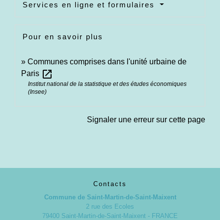
Services en ligne et formulaires
Pour en savoir plus
Communes comprises dans l'unité urbaine de
open_in_new
Paris
Institut national de la statistique et des études économiques
(Insee)
Signaler une erreur sur cette page
Contacts
Commune de Saint-Martin-de-Saint-Maixent
2 rue des Ecoles
79400 Saint-Martin-de-Saint-Maixent - FRANCE