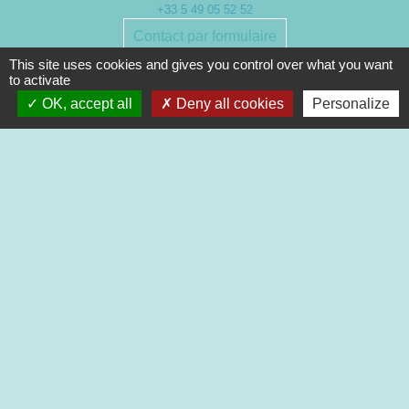
+33 5 49 05 52 52
Contact par formulaire
This site uses cookies and gives you control over what you want
to activate
Nouveaux horaires d’ouverture de la Mairie.
À compter du 19 septembre 2022
OK, accept all
Deny all cookies
Personalize
Lundi de 13h à 17h
Mardi de 13h à 18h
Mercredi de 9h à 12h et de 13h à 16h30
Jeudi de 9h à 12h et de 13h à 17h
Vendredi de 13h à 16h30
Mentions légales
-
Politique de confidentialité
-
Accessibilité
-
Plan du site
-
Gestion des cookies