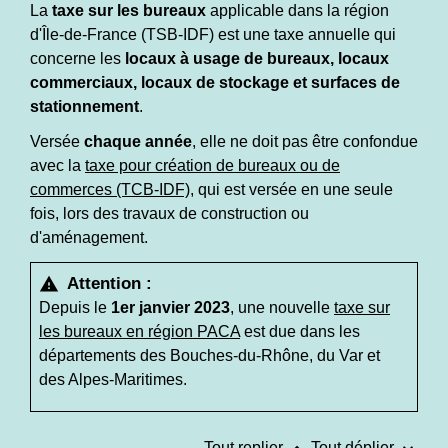
La
taxe sur les bureaux
applicable dans la région
d'Île-de-France (TSB-IDF) est une taxe annuelle qui
concerne les
locaux à usage de bureaux, locaux
commerciaux, locaux de stockage et surfaces de
stationnement
.
Versée
chaque année
, elle ne doit pas être confondue
avec la
taxe pour création de bureaux ou de
commerces (TCB-IDF)
, qui est versée en une seule
fois, lors des travaux de construction ou
d'aménagement.
Attention :
warning
Depuis le
1
er
janvier 2023
, une nouvelle
taxe sur
les bureaux en région PACA
est due dans les
départements des Bouches-du-Rhône, du Var et
des Alpes-Maritimes.
Tout replier
Tout déplier